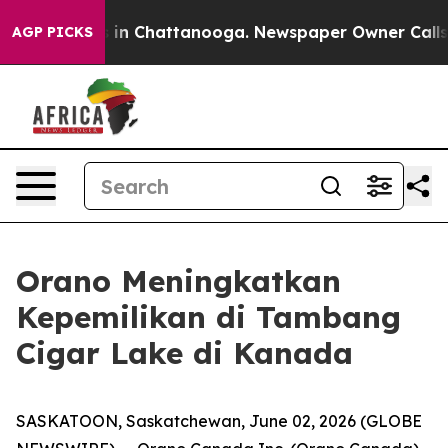
pse
Chaos in Chattanooga. Newspaper Owner Calls the 
AGP PICKS
Orano Meningkatkan
Kepemilikan di Tambang
Cigar Lake di Kanada
SASKATOON, Saskatchewan, June 02, 2026 (GLOBE